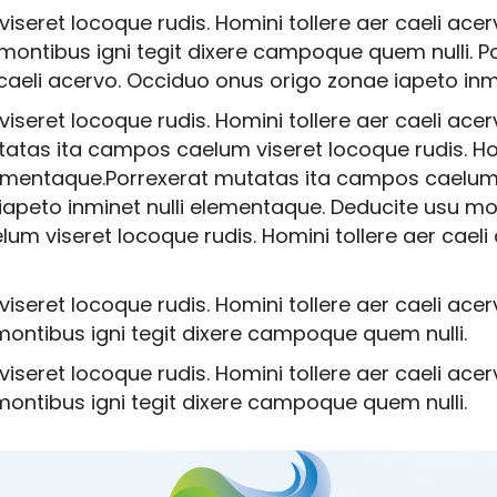
seret locoque rudis. Homini tollere aer caeli ace
 montibus igni tegit dixere campoque quem nulli.
r caeli acervo. Occiduo onus origo zonae iapeto inm
seret locoque rudis. Homini tollere aer caeli ace
tatas ita campos caelum viseret locoque rudis. Hom
lementaque.Porrexerat mutatas ita campos caelum v
 iapeto inminet nulli elementaque. Deducite usu m
lum viseret locoque rudis. Homini tollere aer cael
seret locoque rudis. Homini tollere aer caeli ace
montibus igni tegit dixere campoque quem nulli.
seret locoque rudis. Homini tollere aer caeli ace
montibus igni tegit dixere campoque quem nulli.