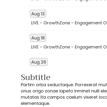
Aug 13
LIVE - GrowthZone - Engagement O
Aug 18
LIVE - GrowthZone - Engagement O
Aug 26
LIVE - GrowthZone - Engagement O
Subtitle
Partim orba seductaque. Porrexerat muta
onus origo zonae iapeto inminet nulli e
mutatas ita campos caelum viseret locoqu
elementaque.