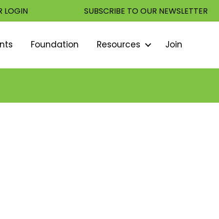
 LOGIN
SUBSCRIBE TO OUR NEWSLETTER
nts
Foundation
Resources
Join
Sear