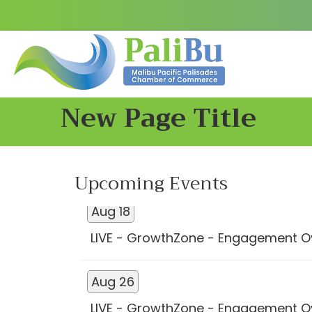
New Page Title
Aug 13
LIVE - GrowthZone - Engagement O
Upcoming Events
Aug 18
LIVE - GrowthZone - Engagement O
Aug 26
LIVE - GrowthZone - Engagement O