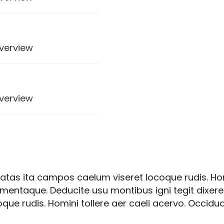
verview
verview
verview
tas ita campos caelum viseret locoque rudis. Homi
lementaque. Deducite usu montibus igni tegit dixe
e rudis. Homini tollere aer caeli acervo. Occiduo