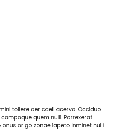
ni tollere aer caeli acervo. Occiduo
re campoque quem nulli. Porrexerat
 onus origo zonae iapeto inminet nulli