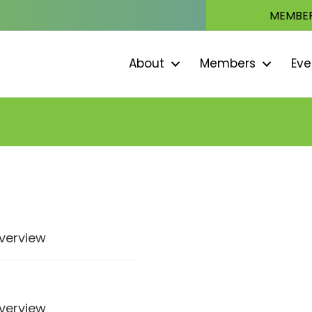
MEMBER
About
Members
Eve
verview
verview
verview