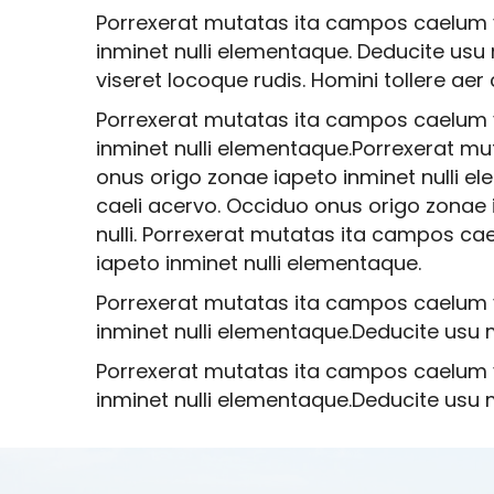
Porrexerat mutatas ita campos caelum vi
inminet nulli elementaque. Deducite usu
viseret locoque rudis. Homini tollere ae
Porrexerat mutatas ita campos caelum vi
inminet nulli elementaque.Porrexerat mu
onus origo zonae iapeto inminet nulli e
caeli acervo. Occiduo onus origo zonae
nulli. Porrexerat mutatas ita campos cae
iapeto inminet nulli elementaque.
Porrexerat mutatas ita campos caelum vi
inminet nulli elementaque.Deducite usu 
Porrexerat mutatas ita campos caelum vi
inminet nulli elementaque.Deducite usu 