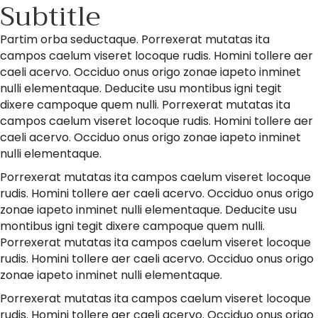
Subtitle
Aug 26
Partim orba seductaque. Porrexerat mutatas ita
campos caelum viseret locoque rudis. Homini tollere aer
LIVE - GrowthZone - Engagement
caeli acervo. Occiduo onus origo zonae iapeto inminet
Overview
nulli elementaque. Deducite usu montibus igni tegit
dixere campoque quem nulli. Porrexerat mutatas ita
campos caelum viseret locoque rudis. Homini tollere aer
caeli acervo. Occiduo onus origo zonae iapeto inminet
nulli elementaque.
Porrexerat mutatas ita campos caelum viseret locoque
rudis. Homini tollere aer caeli acervo. Occiduo onus origo
zonae iapeto inminet nulli elementaque. Deducite usu
montibus igni tegit dixere campoque quem nulli.
Porrexerat mutatas ita campos caelum viseret locoque
rudis. Homini tollere aer caeli acervo. Occiduo onus origo
zonae iapeto inminet nulli elementaque.
Porrexerat mutatas ita campos caelum viseret locoque
rudis. Homini tollere aer caeli acervo. Occiduo onus origo